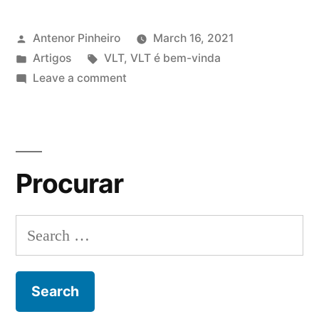
Posted
Antenor Pinheiro
March 16, 2021
by
Posted
Tags:
Artigos
VLT
,
VLT é bem-vinda
in
on
Leave a comment
VLT
em
Goiânia
Procurar
S
e
a
r