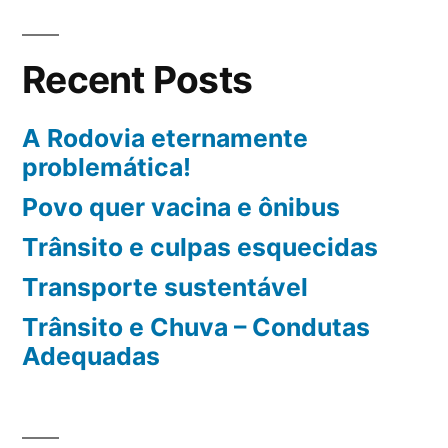
c
h
Recent Posts
f
A Rodovia eternamente
o
problemática!
r
Povo quer vacina e ônibus
:
Trânsito e culpas esquecidas
Transporte sustentável
Trânsito e Chuva – Condutas
Adequadas